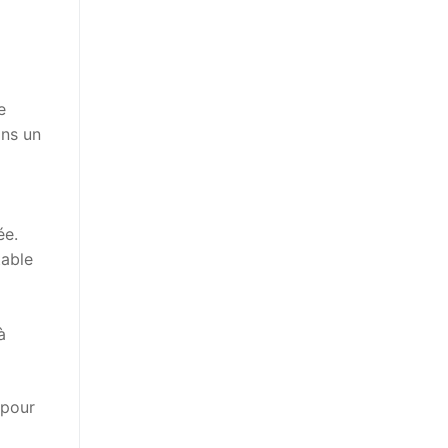
e
ans un
ée.
table
)
à
 pour