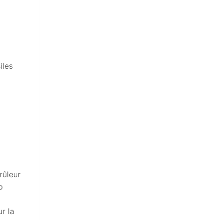
iles
rûleur
p
r la