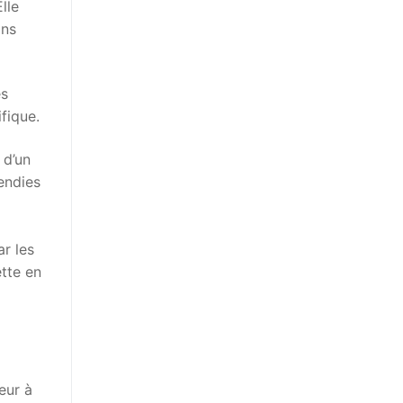
lle
ans
es
fique.
 d’un
endies
ar les
ette en
eur à