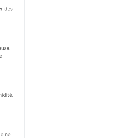
er des
euse.
e
midité.
de ne