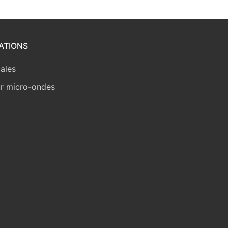
ATIONS
gales
ur micro-ondes