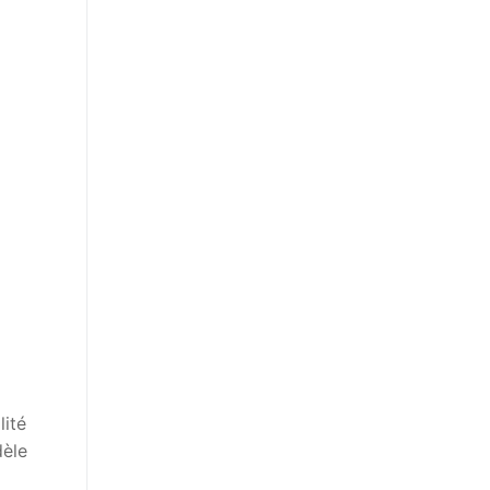
lité
dèle