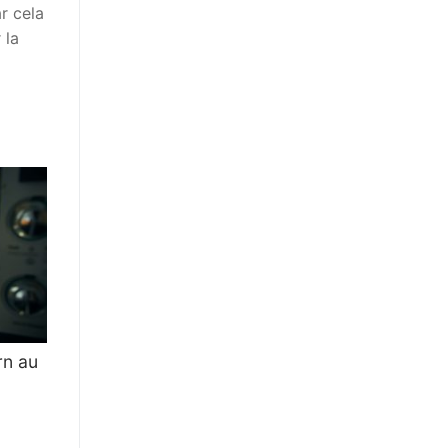
r cela
 la
rn au