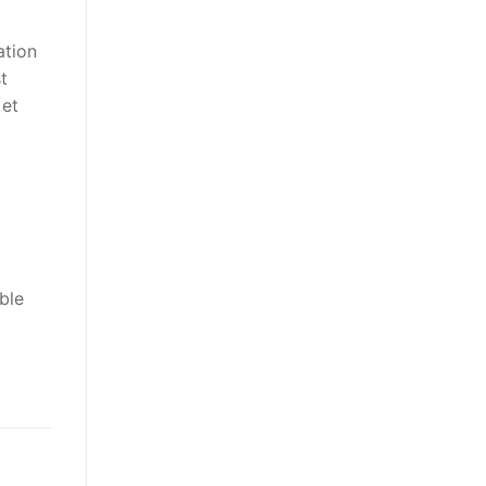
ation
t
 et
ble