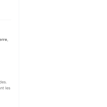
erre
,
des.
nt les