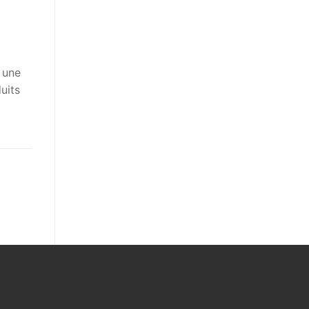
 une
uits