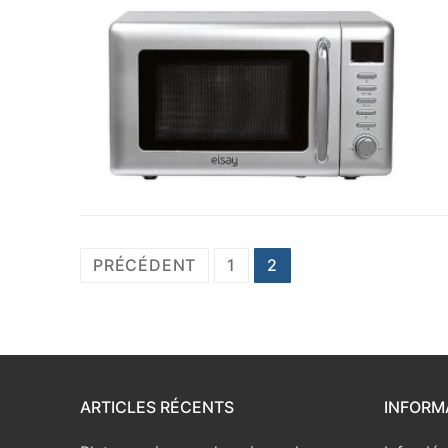
Pagination
PRÉCÉDENT
1
2
des
publications
ARTICLES RÉCENTS
INFORM