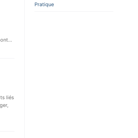
Pratique
 sont…
ts liés
ger,